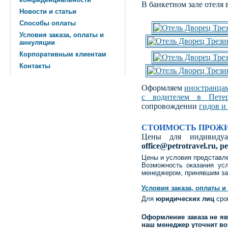
В банкетном зале отеля
Новости и статьи
Способы оплаты
Условия заказа, оплаты и
аннуляции
Корпоративным клиентам
Контакты
Оформляем
иностранца
с водителем в Петер
сопровождении
гидов и
СТОИМОСТЬ ПРОЖИ
Цены для индивидуал
office@petrotravel.ru, p
Цены и условия представле
Возможность оказания ус
менеджером, принявшим зая
Условия заказа, оплаты и
Для
юридических лиц
срок
Оформление заказа не яв
наш менеджер уточнит во