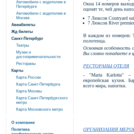
Автомобили с водителем в
Окна 14 номеров выходя
Петербурге
оценят те, чей день нап
Автомобили с водителем в
Москве
7 Люксов Coutryard sui
7 Люксов River premier
Авиабилеты
Жд билеты
В каждом из номеров: Т
Санкт-Петербург
полотенца.
Театры
Основная особенность о
Музеи и
Вы словно попадаете в 
достопримечательности
Рестораны
РЕСТОРАНЫ ОТЕЛЯ
Карты
- "Maria Karlotta" –
Карта России
европейская кухня. Ба
Карта Санкт-Петербурга
всего мира, напитки.
Карта Москвы
Карта Санкт-Петербургского
метро
Карта Московского метро
О компании
ОРГАНИЗАЦИЯ МЕРО
Политика
конфиденциальности