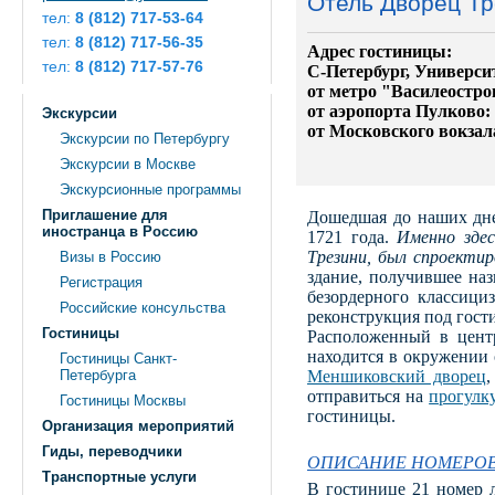
Отель Дворец Т
тел:
8 (812) 717-53-64
тел:
8 (812) 717-56-35
Адрес гостиницы:
тел:
8 (812) 717-57-76
С-Петербург, Университ
от метро "Василеостро
от аэропорта Пулково:
Экскурсии
от Московского вокзал
Экскурсии по Петербургу
Экскурсии в Москве
Экскурсионные программы
Приглашение для
Дошедшая до наших дне
иностранца в Россию
1721 года.
Именно здес
Трезини, был спроектир
Визы в Россию
здание, получившее наз
Регистрация
безордерного классици
Российские консульства
реконструкция под гост
Гостиницы
Расположенный в центр
находится в окружении
Гостиницы Санкт-
Петербурга
Меншиковский дворец
,
отправиться на
прогулк
Гостиницы Москвы
гостиницы
.
Организация мероприятий
Гиды, переводчики
ОПИСАНИЕ НОМЕРО
Транспортные услуги
В гостинице 21 номер 