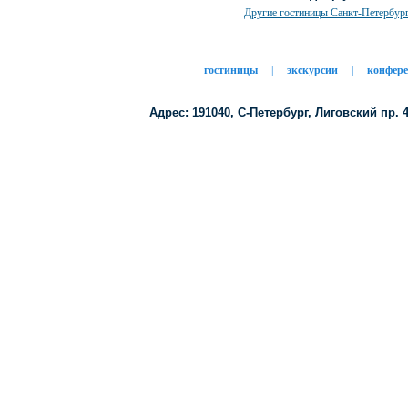
Другие гостиницы Санкт-Петербур
гостиницы
|
экскурсии
|
конфер
Адрес: 191040, C-Петербург, Лиговский пр. 43/