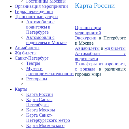
Гостиницы Москвы
Карта России
Организация мероприятий
Гиды, переводчики
Транспортные услуги
Автомобили с
водителем в
Организация
Петербурге
мероприятий
Автомобили с
Экскурсии
в Петербурге
водителем в Москве
и Москве
Авиабилеты
Авиабилеты
и
жд билеты
Жд билеты
Автомобили с
Санкт-Петербург
водителями
Театры
Трансферы из аэропорта,
Музеи и
с вокзала
в различных
достопримечательности
городах мира.
Рестораны
Карты
Карта России
Карта Санкт-
Петербурга
Карта Москвы
Карта Санкт-
Петербургского метро
Карта Московского