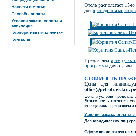
Отель располагает 15-ю
Новости и статьи
для
проведения меропр
Способы оплаты
Условия заказа, оплаты и
аннуляции
Корпоративным клиентам
Контакты
Предлагаем
аренду авт
программы
для отдыха.
СТОИМОСТЬ ПРОЖИ
Цены для индивидуал
office@petrotravel.ru, p
Цены и условия представле
Возможность оказания ус
менеджером, принявшим зая
Условия заказа, оплаты и
Для
юридических лиц
срок
Оформление заказа не яв