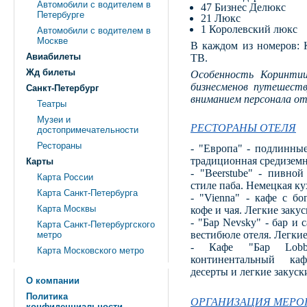
Автомобили с водителем в
47 Бизнес Делюкс
Петербурге
21 Люкс
1 Королевский люкс
Автомобили с водителем в
Москве
В каждом из номеров: К
Авиабилеты
ТВ.
Жд билеты
Особенность Коринтии
бизнесменов путешеств
Санкт-Петербург
вниманием персонала от
Театры
Музеи и
РЕСТОРАНЫ ОТЕЛЯ
достопримечательности
Рестораны
- "Европа" - подлинные
традиционная средиземн
Карты
- "Beerstube" - пивной
Карта России
стиле паба. Немецкая ку
Карта Санкт-Петербурга
- "Vienna" - кафе с б
Карта Москвы
кофе и чая. Легкие закус
- "Бар Nevsky" - бар и
Карта Санкт-Петербургского
вестибюле отеля. Легкие
метро
- Кафе "Бар Lobb
Карта Московского метро
континентальный каф
десерты и легкие закуск
О компании
Политика
ОРГАНИЗАЦИЯ МЕРО
конфиденциальности