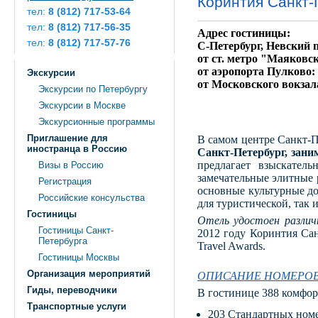
Коринтия Санкт-
тел:
8 (812) 717-53-64
тел:
8 (812) 717-56-35
Адрес гостиницы:
тел:
8 (812) 717-57-76
С-Петербург, Невский пр
от ст. метро "Маяковск
от аэропорта Пулково:
Экскурсии
от Московского вокзал
Экскурсии по Петербургу
Экскурсии в Москве
Экскурсионные программы
Приглашение для
В самом центре Санкт-П
иностранца в Россию
Санкт-Петербург, зани
предлагает взыскател
Визы в Россию
замечательные элитные 
Регистрация
основные культурные до
Российские консульства
для туристической, так 
Гостиницы
Отель удостоен различн
Гостиницы Санкт-
2012 году Коринтия Са
Петербурга
Travel Awards.
Гостиницы Москвы
Организация мероприятий
ОПИСАНИЕ НОМЕРО
Гиды, переводчики
В гостинице 388 комфо
Транспортные услуги
203 Стандартных ном