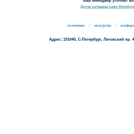
наш менеджер уточнит во
Другие гостиницы Санкт-Петербур
гостиницы
|
экскурсии
|
конфер
Адрес: 191040, C-Петербург, Лиговский пр. 43/