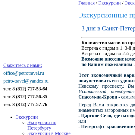
Главная
/
Экскурсии
/
Экск
Экскурсионные п
3 дня в Санкт-Пете
Количество часов по про
Встреча с гидом в 1, 3-й 
Встреча с гидом во 2-й
де
Возможно внесение изм
по Вашим пожеланиям
.
Свяжитесь с нами:
office@petrotravel.ru
Этот экономичный вар
почувствовать его удиви
petro-travel@yandex.ru
Невскому проспекту.
Вы
тел:
8 (812) 717-53-64
Исаакиевской; полюбует
тел:
8 (812) 717-56-35
Спасом-на-Крови
- самым
тел:
8 (812) 717-57-76
Перед Вами откроются дв
знаменитых загородных им
-
Царское Село, где нахо
Экскурсии
или
Экскурсии по
-
Петергоф с красивейши
Петербургу
Экскурсии в Москве