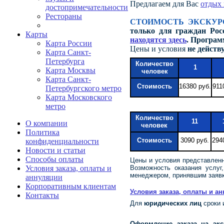
Предлагаем для Вас
отдых 
достопримечательности
Рестораны
СТОИМОСТЬ ЭКСКУР
только для граждан Рос
Карты
находятся здесь
. Програм
Карта России
Цены и условия
не действ
Карта Санкт-
Петербурга
Количество
1
Карта Москвы
человек
Карта Санкт-
Cтоимость
16380 руб.
911
Петербургского метро
Карта Московского
метро
Количество
11
О компании
человек
Политика
Cтоимость
3090 руб.
294
конфиденциальности
Новости и статьи
Способы оплаты
Цены и условия представленн
Условия заказа, оплаты и
Возможность оказания услу
менеджером, принявшим заявку
аннуляции
Корпоративным клиентам
Условия заказа, оплаты и а
Контакты
Для
юридических лиц
сроки 
Оформление заказа на эк