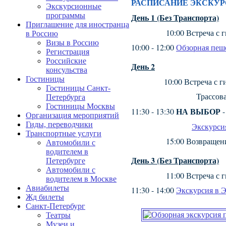
РАСПИСАНИЕ ЭКСКУ
Экскурсионные
программы
День 1
(Без Транспорта)
Приглашение для иностранца
10:00 Встреча с гидом 
в Россию
Визы в Россию
10:00 - 12:00
Обзорная пеше
Регистрация
Российские
День 2
консульства
Гостиницы
10:00 Встреча с гидом в
Гостиницы Санкт-
Трассовая экскур
Петербурга
Гостиницы Москвы
НА ВЫБОР
11:30 - 13:30
Организация мероприятий
Гиды, переводчики
Экскурси
Транспортные услуги
15:00
Возвращени
Автомобили с
водителем в
День 3
(Без Транспорта)
Петербурге
Автомобили с
11:00 Встреча с гидом 
водителем в Москве
Авиабилеты
11:30 - 14:00
Экскурсия в 
Жд билеты
Санкт-Петербург
Театры
Музеи и